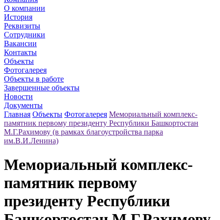
О компании
История
Реквизиты
Сотрудники
Вакансии
Контакты
Объекты
Фотогалерея
Объекты в работе
Завершенные объекты
Новости
Документы
Главная
Объекты
Фотогалерея
Мемориальный комплекс-
памятник первому президенту Республики Башкортостан
М.Г.Рахимову (в рамках благоустройства парка
им.В.И.Ленина)
Мемориальный комплекс-
памятник первому
президенту Республики
Башкортостан М.Г.Рахимову